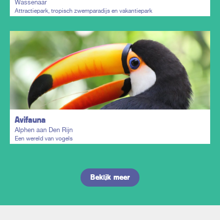
Wassenaar
Attractiepark, tropisch zwemparadijs en vakantiepark
Plan mijn trip
Avifauna
Alphen aan Den Rijn
Een wereld van vogels
Bekijk meer
Plan mijn trip