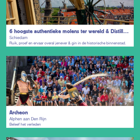
6 hoogste authentieke molens ter wereld & Distillers District
Schiedam
Ruik, proef en ervaar overal jenever & gin in de historische binnenstad.
Plan mijn trip
Archeon
Alphen aan Den Rijn
Beleef het verleden