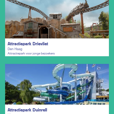
Plan mijn trip
Attractiepark Drievliet
Den Haag
Attractiepark voor jonge bezoekers
Plan mijn trip
Attractiepark Duinrell