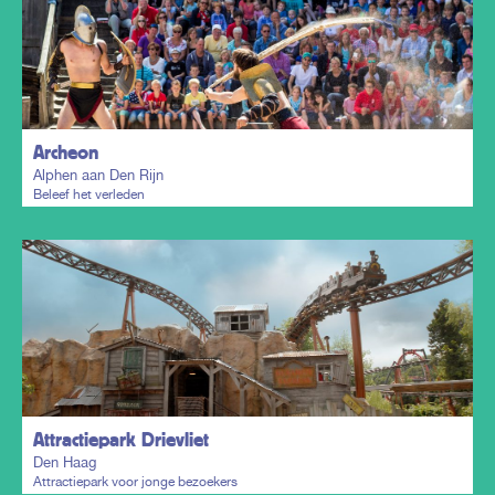
Plan mijn trip
Archeon
Alphen aan Den Rijn
Beleef het verleden
Plan mijn trip
Attractiepark Drievliet
Den Haag
Attractiepark voor jonge bezoekers