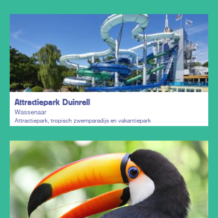
Plan mijn trip
Attractiepark Duinrell
Wassenaar
Attractiepark, tropisch zwemparadijs en vakantiepark
Plan mijn trip