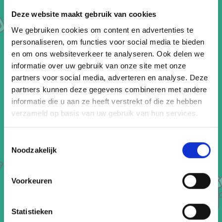
Deze website maakt gebruik van cookies
Use my current location
We gebruiken cookies om content en advertenties te
personaliseren, om functies voor social media te bieden
Reizen naar
2
en om ons websiteverkeer te analyseren. Ook delen we
informatie over uw gebruik van onze site met onze
partners voor social media, adverteren en analyse. Deze
partners kunnen deze gegevens combineren met andere
informatie die u aan ze heeft verstrekt of die ze hebben
verzameld op basis van uw gebruik van hun services.
Datum en tijd
3
Toestemmingsselectie
Noodzakelijk
Vertrek of aankomst?
4
Vertrek
Aankomst
Voorkeuren
Transport typen
5
Statistieken
Bus