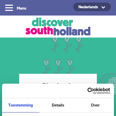
Nederlands
Menu
Copyright ©2024
Plan je trip
Reizen van
1
Toestemming
Details
Over