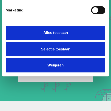
Trein
Marketing
Tram
Metro
Alles toestaan
Waterbus
Selectie toestaan
Weigeren