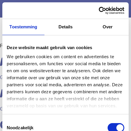
Nederlands
Menu
Copyright ©2024
Toestemming
Details
Over
Region:
Alphen aan den Rijn
Deze website maakt gebruik van cookies
We gebruiken cookies om content en advertenties te
Avifauna
personaliseren, om functies voor social media te bieden
en om ons websiteverkeer te analyseren. Ook delen we
Geplaatst op
16:32
door fabian
informatie over uw gebruik van onze site met onze
partners voor social media, adverteren en analyse. Deze
Archeon
partners kunnen deze gegevens combineren met andere
informatie die u aan ze heeft verstrekt of die ze hebben
verzameld op basis van uw gebruik van hun services.
Geplaatst op
16:25
door fabian
Corpus
Toestemmingsselectie
Noodzakelijk