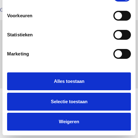
Geplaatst op
15:42
door fabian
Voorkeuren
Statistieken
Marketing
Alles toestaan
Selectie toestaan
Weigeren