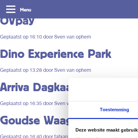
Region:
Gouda/Lisse
Menu
OVpay
Geplaatst op
16:10
door Sven van ophem
Dino Experience Park
Geplaatst op
13:28
door Sven van ophem
Arriva Dagkaart
Routes
Reizen met beta
Geplaatst op
16:35
door Sven van ophem
Toestemming
Goudse Waag / Kaas- en
Met OVpay is het nog nooit zo makkelijk
Laat ons je uitleggen hoe 
geweest om te reizen in de regio Zuid-
uitchecken met je pinpas,
Holland Rotterdam & Den Haag. Ontdek de
mobiele telefoon en ontde
Deze website maakt gebruik
beste routes om alles te zien wat we te
Holland.
Geplaatst op
16:40
door fabian