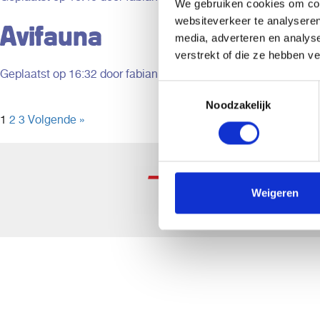
We gebruiken cookies om cont
bieden hebben.
websiteverkeer te analyseren
Avifauna
media, adverteren en analys
verstrekt of die ze hebben v
Geplaatst op
16:32
door fabian
Toestemmingsselectie
Noodzakelijk
1
2
3
Volgende »
Weigeren