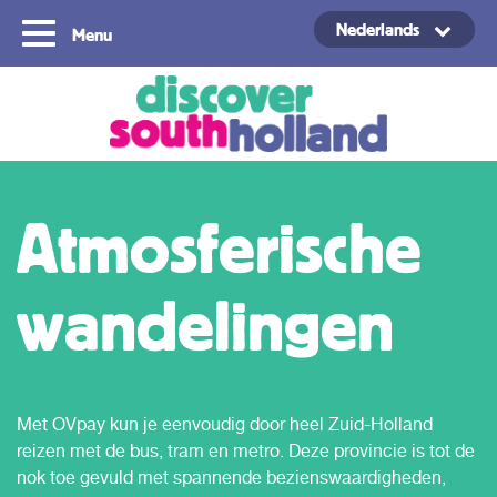
Nederlands
Menu
Copyright ©2024
Atmosferische
wandelingen
Met OVpay kun je eenvoudig door heel Zuid-Holland
reizen met de bus, tram en metro. Deze provincie is tot de
nok toe gevuld met spannende bezienswaardigheden,