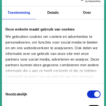
Op het Binnenhof bevinden zich de Tweede Kamer en de
Toestemming
Details
Over
Ridderzaal. Naast het spotten van Nederlandse politici
kun je genieten van de prachtige historische gebouwen en
een rondleiding door dit belangrijke complex volgen.
Deze website maakt gebruik van cookies
Vooral de Eerste Kamer en de Ridderzaal (een
We gebruiken cookies om content en advertenties te
ceremoniële zaal uit de 13e eeuw) zijn van binnen zeer de
personaliseren, om functies voor social media te bieden
moeite waard. Hou je van de interessante mix van oude
en om ons websiteverkeer te analyseren. Ook delen we
en nieuwe architectuur? De omliggende straten van Den
informatie over uw gebruik van onze site met onze
Haag zijn ook zeer de moeite waard om te verkennen, wat
partners voor social media, adverteren en analyse. Deze
zorgt voor een spannende stadswandeling langs cultureel
partners kunnen deze gegevens combineren met andere
en politiek belangrijke bezienswaardigheden.
informatie die u aan ze heeft verstrekt of die ze hebben
verzameld op basis van uw gebruik van hun services.
Lees meer
Toestemmingsselectie
Noodzakelijk