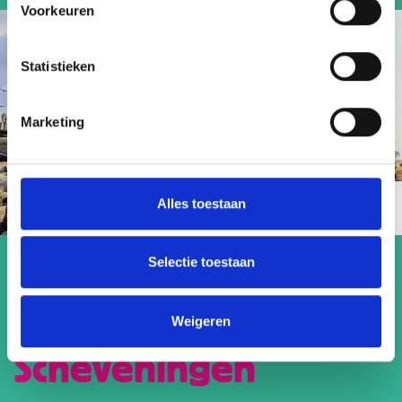
Voorkeuren
Statistieken
Marketing
Alles toestaan
Goedenavond
Selectie toestaan
Strandplezier op
Weigeren
Scheveningen