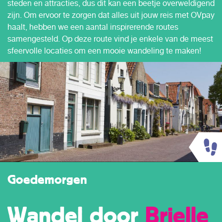
steden en attracties, dus dit kan een beetje overweldigend
zijn. Om ervoor te zorgen dat alles uit jouw reis met OVpay
haalt, hebben we een aantal inspirerende routes
samengesteld. Op deze route vind je enkele van de meest
sfeervolle locaties om een mooie wandeling te maken!
Goedemorgen
Wandel door
Brielle