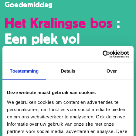
Goedemiddag
Het Kralingse bos
:
Een plek vol
recreatie
Toestemming
Details
Over
Wie denkt dat Rotterdam alleen maar stads is, kent het
Kralingse Bos nog niet. Menig Kralinger begint er zijn dag
met een vijf kilometer lang rondje om de plas. Het gebied
Deze website maakt gebruik van cookies
is gevarieerd; je loopt er langs strandjes waar kinderen in
We gebruiken cookies om content en advertenties te
de zomer volop waterpret beleven, over een lang
personaliseren, om functies voor social media te bieden
vlonderpad op het water en door een bosgebied waar je
en om ons websiteverkeer te analyseren. Ook delen we
zelfs een klimpark vindt. De kinderboerderij en speeltuin
informatie over uw gebruik van onze site met onze
zijn een leuk uitje voor de kleintjes, en zelf rust je
partners voor social media, adverteren en analyse. Deze
misschien liever even uit op één van de terrasjes aan het