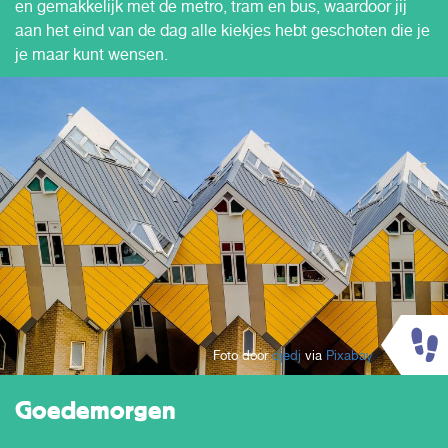
en gemakkelijk met de metro, tram en bus, waardoor jij
aan het eind van de dag alle kiekjes hebt geschoten die je
je maar kunt wensen.
Foto door
djedj
via
Pixabay
Goedemorgen