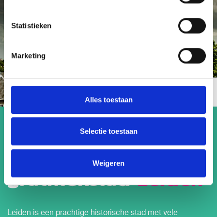
Statistieken
Marketing
Foto door
Michal Knotek
via Pexels
Alles toestaan
Goedenavond
Selectie toestaan
Fotogenieke
Weigeren
grachtenstad
Leiden
Leiden is een prachtige historische stad met vele