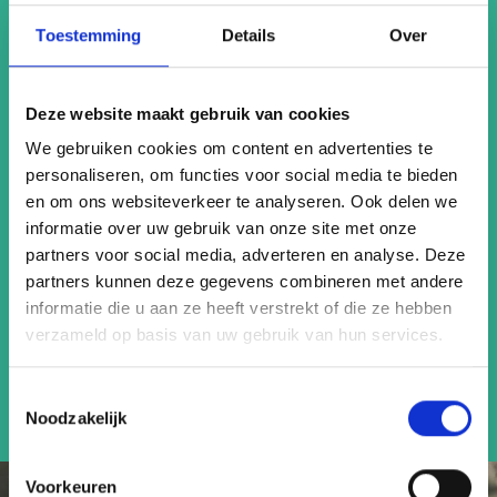
Imposant
Den Haag
Toestemming
Details
Over
Den Haag heeft sinds de Middeleeuwen een prominente
rol als bestuurscentrum, wat resulteert in een statige en
Deze website maakt gebruik van cookies
elegante uitstraling op vele plekken in de stad. Dit komt
We gebruiken cookies om content en advertenties te
tot uiting op het Binnenhof, het Paleis Noordeinde en in
personaliseren, om functies voor social media te bieden
prachtige lanen zoals de Lange Voorhout. Een extraatje is
en om ons websiteverkeer te analyseren. Ook delen we
een tramrit richting Scheveningen, waar je foto’s kunt
informatie over uw gebruik van onze site met onze
maken bij het iconische Kurhaus of tussen de
partners voor social media, adverteren en analyse. Deze
indrukwekkende pilaren van de Pier.
partners kunnen deze gegevens combineren met andere
informatie die u aan ze heeft verstrekt of die ze hebben
verzameld op basis van uw gebruik van hun services.
Lees meer
Toestemmingsselectie
Noodzakelijk
Voorkeuren