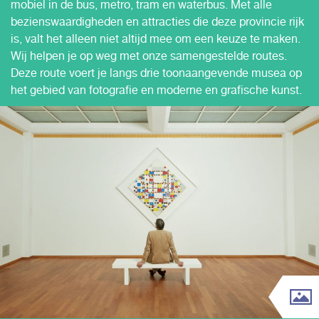
mobiel in de bus, metro, tram en waterbus. Met alle
bezienswaardigheden en attracties die deze provincie rijk
is, valt het alleen niet altijd mee om een keuze te maken.
Wij helpen je op weg met onze samengestelde routes.
Deze route voert je langs drie toonaangevende musea op
het gebied van fotografie en moderne en grafische kunst.