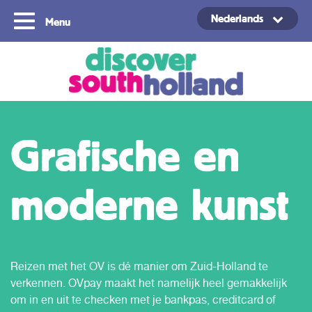
Nederlands
Menu
Copyright ©2024
Grafische en
moderne kunst
Reizen met het OV is dé manier om Zuid-Holland te
verkennen. OVpay maakt het namelijk heel gemakkelijk
om in en uit te checken met je bankpas, creditcard of