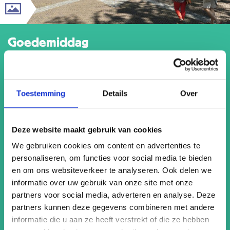
Goedemiddag
Bewonder de
prenten van
Escher
Toestemming
Details
Over
in het Paleis
Deze website maakt gebruik van cookies
We gebruiken cookies om content en advertenties te
personaliseren, om functies voor social media te bieden
In een prachtig stadspaleis gelegen aan het Lange
en om ons websiteverkeer te analyseren. Ook delen we
Voorhout, een van de meest indrukwekkende lanen van
informatie over uw gebruik van onze site met onze
Nederland, bevindt zich een bijzondere collectie prenten
partners voor social media, adverteren en analyse. Deze
van de wereldberoemde graficus M.C. Escher (1898-
partners kunnen deze gegevens combineren met andere
1972). Escher in Het Paleis toont altijd meer dan 120 van
informatie die u aan ze heeft verstrekt of die ze hebben
zijn meest iconische werken. Bewonder zijn vroege