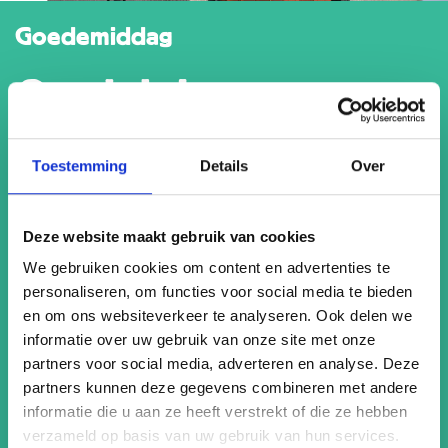
Goedemiddag
Ontdek het
menselijk lichaam bij
Toestemming
Details
Over
CORPUS
Deze website maakt gebruik van cookies
We gebruiken cookies om content en advertenties te
CORPUS biedt een unieke kijk op het menselijk lichaam.
personaliseren, om functies voor social media te bieden
Dit bijzondere museum neemt je mee op een
en om ons websiteverkeer te analyseren. Ook delen we
spectaculaire ‘reis door de mens’ van 55 minuten.
informatie over uw gebruik van onze site met onze
Nergens anders krijg je zo’n fascinerend inzicht in hoe ons
partners voor social media, adverteren en analyse. Deze
lichaam functioneert. Na de reis begint het interactieve
partners kunnen deze gegevens combineren met andere
gedeelte met speciale tentoonstellingen en games over
informatie die u aan ze heeft verstrekt of die ze hebben
het menselijk lichaam. CORPUS is geschikt voor alle
verzameld op basis van uw gebruik van hun services.
leeftijden vanaf 6 jaar en bevindt zich in Oegstgeest.