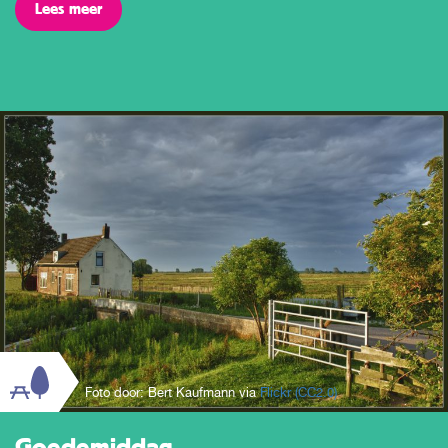
Lees meer
Foto door: Bert Kaufmann via
Flickr
(CC2.0)
Goedemiddag