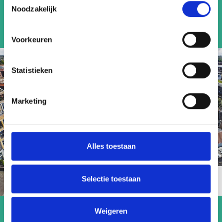
Noodzakelijk
Voorkeuren
Statistieken
Marketing
Alles toestaan
Selectie toestaan
Foto door: Martijn van Ruiven
(CC BY-SA 4.0)
Goedenavond
Weigeren