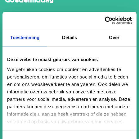
Ontdekkingstocht
naar
Tiengemeten
Toestemming
Details
Over
Het kleine eiland Tiengemeten ligt in het Haringvliet, een
Deze website maakt gebruik van cookies
voormalige zeearm die enkele decennia geleden werd
We gebruiken cookies om content en advertenties te
afgedamd. In de jaren ’90 werd besloten om het eiland,
personaliseren, om functies voor social media te bieden
dat voornamelijk voor landbouw werd gebruikt, om te
en om ons websiteverkeer te analyseren. Ook delen we
vormen tot een ‘nat natuurgebied’ en recreatiegebied.
informatie over uw gebruik van onze site met onze
Tiengemeten biedt een oase van rust en herbergt een
partners voor social media, adverteren en analyse. Deze
uniek natuurlandschap waar water en land elkaar
partners kunnen deze gegevens combineren met andere
dynamisch afwisselen. Stap dus snel op de uurlijks
informatie die u aan ze heeft verstrekt of die ze hebben
varende pont en ontdek het zelf!
verzameld op basis van uw gebruik van hun services.
Lees meer
Toestemmingsselectie