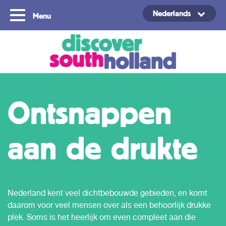
Nederlands
Menu
Copyright ©2024
Ontsnappen
aan de drukte
Nederland kent veel dichtbebouwde gebieden, en komt
daarom voor veel mensen over als een behoorlijk drukke
plek. Soms is het heerlijk om even compleet aan die