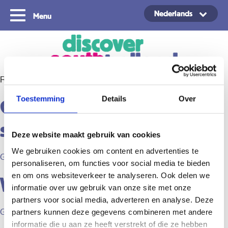
Nederlands
Menu
Copyright ©2024
Route type:
Ontspanning
Toestemming
Details
Over
Genieten van de natuur:
strand, bos of polder.
Deze website maakt gebruik van cookies
We gebruiken cookies om content en advertenties te
Geplaatst op
11:19
door Sven van ophem
personaliseren, om functies voor social media te bieden
en om ons websiteverkeer te analyseren. Ook delen we
Wandelen met de hond
informatie over uw gebruik van onze site met onze
partners voor social media, adverteren en analyse. Deze
Geplaatst op
11:14
door Sven van ophem
partners kunnen deze gegevens combineren met andere
informatie die u aan ze heeft verstrekt of die ze hebben